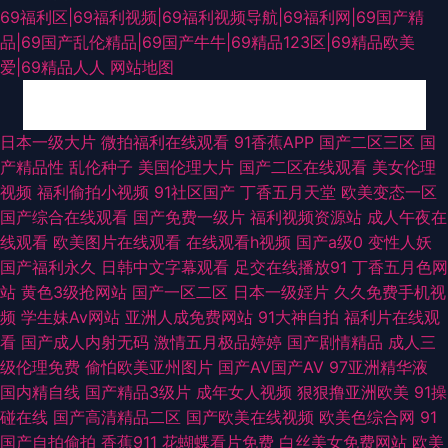
69福利区|69福利视频|69福利视频导航|69福利网|69国产精
品|69国产乱伦精品|69国产牛牛|69精品123区|69精品欧美
爱|69精品人人
网站地图
国产91在线资源 国产丝袜自拍 91蜜臀刺激网 国产欧美首页 青草无码一区二
日本一级大片
微拍福利在线观看
91香蕉APP
国产二区三区
国
产精品性
乱伦种子
美国伦理大片
国产二区在线观看
美女伦理
区 伊人太香蕉 av91传媒 黄色精品网址 五月丁香最新资源 91九色海角涩涩
视频
福利偷拍小视频
91社区国产
丁香五月天堂
欧美变态一区
国产综合在线观看
国产免费一级片
福利视频资源站
成人午夜在
国产精品婷婷综合 人人射亚洲 91激情乱伦 狼友色av 1024成人在线观看 大
线观看
欧美图片在线观看
在线观看h视频
国产a级0
变性人妖
国产福利永久
日韩中文字幕观看
足交在线播放91
丁香五月色网
香蕉亚洲伊人 人妻社区 91免费国产视频 国产传媒中文字幕 内射人妖 偷拍视
站
黄色3级抢网站
国产一区二区
日本一级婬片
久久免费手机视
频
学生妹Av网站
亚洲人成免费网站
91大神自拍
福利片在线观
频无码91 91极品视频 大香蕉老怡红院 欧美孕妇日P视频 91r福利 91黄在线观
看
国产成人内射无码
激情五月极品婷婷
国产剧情精品
成人三
级伦理免费
偷怕欧美亚州图片
国产AV国产AV
97亚洲精华液
看永久免费版 国产精品久久66 日韩三四五区 91蝌蚪视频在线 超碰91久久网
国内精自线
国产精品3级片
成年女人视频
狠狠撸亚洲欧美
91操
碰在线
国产高清精品二区
国产欧美在线视频
欧美色综合网
91
日本美女网站AV 大香蕉资源站 免费在线www 91白丝少妇 95青娱国内视频
国产自拍偷拍
香蕉911
花蝴蝶看片免费
白丝美女免费网站
欧美