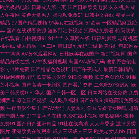
欧美极品电影
日韩成人第一页
国产日韩欧美电影
久久机热
成
综合 影音先锋AV资源人妻 肏屄av玖玖 色色天堂网 欧美日韩伦理电影a片 丝
人午夜网
黄色天堂男人
操视频免费91
日韩中文在线
精品中的
精品
97国产精品视频
91美女在线视频
51欧美
一区精品麻豆经
袜美女足交 91国产精品探花视频 91视频地址谁有 91性免费视频 免费影院导
典
国产在线观看资源
波多野洁衣视频
污网站免费看
特级欧美
在线观看
自拍视频91
91艹艹
久草网在线
18福利影院
老司机蜜
航 欧美操穴网 久久这里只有精品23 影音先锋18AV资源 A片黄色网址 美女看
桃在线
成人精品一区二区
韩日爆乳无码三级
欧美伦理电影网站
艹艹操操
AV黄色观看网站
日韩欧美在线国产
新91视频网
国产
片 亚洲骚逼网 国产91看片婬黄大片 色悠悠成人网 91视频国产网址 国产美女
精品分类在线
97午夜福利视频
岛国AV动作无码
波多野吉依电
影
小h片免费
国产精品色色视屏
国产午夜成人
最新日韩精品
A区小视频 东方影库四虎AV 日本伦理在线观看 91处女在线 wwwc男人天堂
91福利视频导航
欧美喷水影院
91爱爱视频
欧美色图论坛
91榴
莲小视频
国产高清一卡新区
国产看片资源
二色吧97资源站
欧
日韩无码不卡的 91伊人超碰在线 九九视频1国 先锋影音资源女人网 91熟女
美日韩另类0
91华人
国产日韩一区二区
日本网站在线免费
免费
潮喷
91原创国产视频
成人吃瓜福利
国产在线9
操碰高清免费视
喷水 精品国产久久黄色 丝袜视频 91九色首页绿帽 欧美日韩久久网 91刺激牛
频
午夜电影全集
国产AV无码
人妻系列
爱豆传媒倩女幽魂
超清
国产剧大全
91中文字幕在线
免费在线小视频
吃瓜福利小视频
牛 国产14页 青青草麻豆九色视频 91TV澳洲 国产精品成人久久 日韩中文亚
免费91
国产日产亚洲精品
91社在线高清
人人草香蕉
激情另类
图片
亚洲欧美在线观看
成人三级成人三级
欧美老女人bb
日日
洲丝袜综合 91久久豆花 福利社老司机69 午夜成人精品视频在线 97总资源