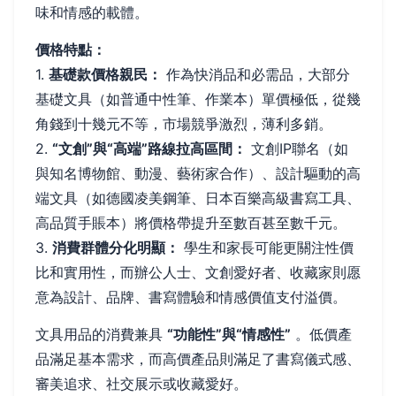
味和情感的載體。
價格特點：
1.
基礎款價格親民：
作為快消品和必需品，大部分
基礎文具（如普通中性筆、作業本）單價極低，從幾
角錢到十幾元不等，市場競爭激烈，薄利多銷。
2.
“文創”與“高端”路線拉高區間：
文創IP聯名（如
與知名博物館、動漫、藝術家合作）、設計驅動的高
端文具（如德國凌美鋼筆、日本百樂高級書寫工具、
高品質手賬本）將價格帶提升至數百甚至數千元。
3.
消費群體分化明顯：
學生和家長可能更關注性價
比和實用性，而辦公人士、文創愛好者、收藏家則愿
意為設計、品牌、書寫體驗和情感價值支付溢價。
文具用品的消費兼具
“功能性”與“情感性”
。低價產
品滿足基本需求，而高價產品則滿足了書寫儀式感、
審美追求、社交展示或收藏愛好。