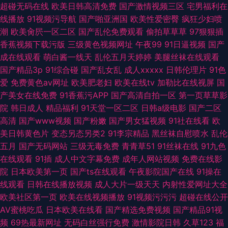
超碰无码在线
欧美日韩高清免费
国产激情视频三区
宅男福利在
线播放
91视频污导航
国产啪亚洲国
欧美性爱密臀
疯狂少妇喷
潮
欧美肏屄一区二区
国产乱伦免费观看
偷拍草草草
97狠狠插
香蕉视频下载污版
三级黄色视频网址
午夜99
91日逼视频
国产
成在线观看
萌白酱一线天
乱伦五月天婷婷
美腿丝袜在线观看
国产精品3p
91综合碰
国产乱女乱
成人xxxxx
日韩伦理片
91色
爱
免费黄色av网址
欧美肥老妇
欧美在线tv
加勒比在线视屏
国
产美女在线免费
91香蕉污APP
国产高清自拍一区
第一页草草影
院
韩日成人
精品福利
91天堂一区二区
日韩a级电影
国产二区
高清
国产www视频
国产粉嫩
国产男女猛视频
91社在线看
欧
美日韩黄色片
变态另态另类2
91李宗精品
黑丝袜自慰喷水
乱伦
五月
国产无码网站
三级无毒免费
青青草51
91丝袜在线
91九色
在线观看
91插
成人中文字幕免费
成年人网站视频
免费在线影
院
日本欧美第一页
国产ts在线观看
午夜影院国产在线
91操在
线观看
日韩在线播放视频
成人大片一级天天
内射性爱网址大全
欧美社区第一页
欧美在线视频播放
91视频污污污
超碰在线公开
AV蜜桃吃瓜
日本欧美在线看
国产精选免费视频
国产精品91视
频
69热最新网址
无码白丝强行免费
激情影院日韩
久草123
福