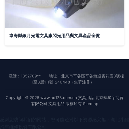
寧海縣銀月光電文具廠閃光用品與文具產品全覽
電話：1352709**
地址：北京市平谷區平谷鎮迎賓花園3號樓
1至3層111號-240448（集群注冊）
Copyright © 2026
www.aq123.com.cn
文具用品
北京辣星朵商貿
有限公司
文具用品
版權所有
Sitemap
感谢您访问我们的网站，您可能还对以下资源感兴趣：湖北斗醋
汽车维修投资有限公司