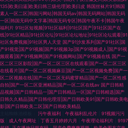
135|欧美曰逼|欧美曰韩三级伦理|欧美曰皮
韩国丝袜片91|韩国
素人一区二区|韩国污网站|韩国无码av|韩国无码网站|韩国无码
一区|韩国无码中文字幕|韩国无码专区|韩国午夜不卡|韩国午夜
福利片
91社区短视频|91社区福利|91社区国产|91社区国产在
线|91社区精品|91社区论坛|91社区论坛地址|91社区论坛观看|91
社区免费视频|91社区男人天堂
国产91沙发系列|国产91社区|国
产91视觉|国产91视频|国产91视频3p|国产91视频成人|国产91视
频观看|国产91视频网|国产91视频网站|国产91视频在线
国产一
区二区三区影院|国产一区二区三区在线观看|国产一区二区三区
在线看片|国产一区二区视频麻豆|国产一区二区视频免费|国产一
区二区视频在线|国产一区二区无码蜜芽精品|国产一区二区性感
自拍|国产一区二区亚洲精品|国产一区二区在线av
国产日韩精
品视频|国产日韩精品一|国产日韩精品一区|国产日韩精选|国产
日韩久久精品|国产日韩伦理淫|国产日韩欧美91|国产日韩欧美电
影|国产日韩欧美二区|国产日韩欧美精品
主站蜘蛛池模板：
污午夜福利
|
午夜福利乱伦片
|
91视频污污
版
|
成人午夜网址
|
丁香五月婷婷六月
|
午夜理论福利片
|
9197
超碰
|
正在播放日韩有码
|
国产免费爽爽视频
|
欧美色图东京热