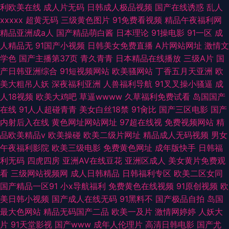
利欧美在线
成人片无码
日韩成人极品视频
国产在线诱惑
乱人
xxxxx
超黄无码
三级黄色图片
91免费看视频
精品午夜福利网
精品亚洲成a人
国产精品萌白酱
日本理论
91操电影
91一区
成
人精品无
91国产小视频
日韩美女免费直播
A片网站网址
激情文
学色
国产主播第37页
青久青青
日本精品在线播放
三级A片
国
产日韩亚洲综合
91短视频网站
欧美骚网站
丁香五月天亚洲
欧
美大粗吊人妖
深夜福利亚洲
人兽福利导航
91叉叉操小骚逼
成
人18视频
欧美大鸡吧
草逼wwww
久草福利免费试看
岛国国产
在线
91人人超碰青青
美女白丝18禁
91肏比
国产三区电影
国产
内射后入在线
黄色网址网站网址
97超在线视
免费视频网站
精
品欧美精品v
欧美操碰
欧美二级片网址
精品成人无码视频
男女
午夜福利影院
欧美三级电影
免费黄色网址
成年版快手
日韩福
利无码
四虎四房
亚洲AV在线豆花
亚洲区成人
美女黄片免费观
看
三级网站视频网
成人日韩精品
日韩福利专区
欧美二区女同
国产精品一区91
小x导航福利
免费黄色在线视频
91原创视频
欧
美日韩小视频
国产成人在线无码
91黑料不
国产极品自拍
岛国
最大色网站
精品无码国产二品
欧美一及片
激情网婷婷
人妖大
片
91天堂影视
国产www
成年人伦理片
高清日韩电影
国产尤