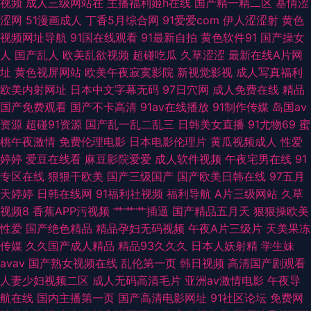
视频
成人三级网站在
主播福利姬h在线
国产精一精二区
基情涩
涩网
51漫画成人
丁香5月综合网
91爱爱com
伊人涩涩射
黄色
五月天伦理片 91在线五月天 欧美午夜久久婷婷 91视频免费看黑丝 午夜麻豆
视频网址导航
91国在线观看
91最新自拍
黄色软件91
国产操女
人
国产乱人
欧美乱欲视频
超碰吃瓜
久草涩涩
最新在线A片网
多人福利 东方VA在线视频观看 亚洲天堂AV网狠狠操 波多野结衣先峰影音 日
址
黄色视屏网站
欧美午夜寂寞影院
新视觉影视
成人写真福利
欧美内射网址
日本中文字幕无码
97日穴网
成人免费在线
精品
韩操操操 91破解版免费入口 久艹久爱 91大片免费观看视频 欧美日韩精品在
国产免费观看
国产不卡高清
91av在线播放
91制作传媒
岛国av
资源
超碰91资源
国产乱一乱二乱三
日韩美女直播
91尤物69
蜜
线观看 爱艹伊人久久色 日韩欧美瑟瑟网站 99大香蕉一本道 婷婷99热婷婷
桃午夜激情
免费伦理电影
日本电影伦理片
黄瓜视频成人
性爱
婷婷
爱豆在线看
麻豆影院爱爱
成人软件视频
午夜宅男在线
91
91足交在线 先锋资源无码av 久草视频99 91娇妻激情四射 狼友福利社 91匿
专区在线
狠狠干欧美
国产三级国产
国产欧美日韩在线
97五月
天婷婷
日韩在线网
91福利社视频
福利导航
A片三级网站
久草
名大神人妻在线 久久日精品人妻 91白丝国产 国产精品第1页 先锋资源成人
视频8
香蕉APP污视频
艹艹艹插逼
国产精品五月天
狠狠操欧美
性爱
国产绝色精品
精品孕妇无码视频
午夜A片三级片
天美果冻
av 大香蕉丁香五月份 深爱激情网开心五月天 97干在线 欧人妻色图 91碰在
传媒
久久国产成人精品
精品93久久久
日本人妖射精
学生妹
avav
国产熟女视频在线
乱伦第一页
韩日视频
高清国产剧观看
线免费视频 久久国产精品久久 91shufu 久草网AⅤ电影 91tv在线 国产视频
人妻少妇视频二区
成人无码高清毛片
亚洲av激情电影
午夜导
航在线
国内主播第一页
国产高清电影网址
91社区论坛
免费网
28p 91啦在线视频 欧洲一级ab 97性在线 色婷婷五月天AV综合 91做爱免费