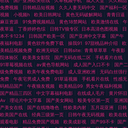
在线
|
国产亚洲欧美在线
|
久草视频手机
|
成人天堂
|
久久精品
免费视频
|
日韩精品短视频
|
久久人妻无码中交
|
国产福利一区
视频
|
小视频h
|
欧美日韩网址
|
黄色无码破解网站
|
青青日逼
|
麻豆资源
|
91免费视频精品
|
黄色18禁网站
|
欧美激情在线
|
午
夜草逼
|
丁香婷婷色综
|
日韩TV狼专区
|
日本高清色图视频
|
日
本不卡1234
|
日韩国产欧美一区
|
国产亚洲中文字幕
|
国产午
夜福利电影
|
黄色软件免费下载
|
操我91
|
97甜桃品种介绍
|
欧
美精品视频免费
|
欧洲无码区
|
日韩site:
|
青青草草草
|
午夜影
院体验区
|
欧美美女影院
|
国产无码在线二区
|
手机看片在线
|
91草莓视频在线
|
av黄色导航网站
|
成人国产入口不卡
|
国产二
级免费视频
|
欧美午夜免费电影
|
成人亚洲欧洲
|
无码白丝强行
免费
|
午夜宅男成人免费
|
91草逼视频
|
手机看片在线
|
性感无
码精品国产
|
午夜狼友视频
|
欧美精品99
|
男女午夜福利视频
|
国产精品三四区
|
中文字幕福利电影
|
在线成人毛片
|
黄片怀旧
Av
|
理论片中文字幕
|
国产美女网站
|
殴美专区第一页
|
亚洲国
产美女在线
|
国产在线噜噜色
|
性欧美内射
|
五月花亚洲
|
日韩
欧美国产在线
|
经典三级第一页
|
日韩午夜无码视频
|
欧美在线
观看电影
|
精品免费国产视频
|
欧美成影视
|
国产99不卡
|
国产