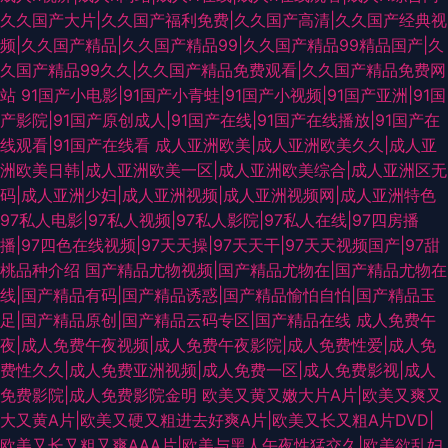
久久国产大片|久久国产福利免费|久久国产高清|久久国产经典视
频|久久国产精品|久久国产精品99|久久国产精品99精品国产|久
久国产精品99久久|久久国产精品免费观看|久久国产精品免费网
站
91国产小电影|91国产小青蛙|91国产小视频|91国产亚洲|91国
产影院|91国产原创成人|91国产在线|91国产在线播放|91国产在
线观看|91国产在线看
成人亚洲欧美|成人亚洲欧美久久|成人亚
洲欧美日韩|成人亚洲欧美一区|成人亚洲欧美综合|成人亚洲区无
码|成人亚洲少妇|成人亚洲视频|成人亚洲视频网|成人亚洲特色
97私人电影|97私人视频|97私人影院|97私人在线|97四房播
播|97四色在线视频|97天天操|97天天干|97天天视频国产|97甜
桃品种介绍
国产精品尤物视频|国产精品尤物在|国产精品尤物在
线|国产精品有码|国产精品诱惑|国产精品愉怕自怕|国产精品玉
足|国产精品原创|国产精品云码专区|国产精品在线
成人免费午
夜|成人免费午夜视频|成人免费午夜影院|成人免费性爱|成人免
费性久久|成人免费亚洲视频|成人免费一区|成人免费影视|成人
免费影院|成人免费影院金明
欧美又黄又嫩大片A片|欧美又爽又
大又黄A片|欧美又硬又粗进去好爽A片|欧美又长又粗A片DVD|
欧美又长又粗又爽AAA片|欧美与黑人午夜性猛交久|欧美欲乱妇