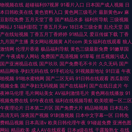
物视频在线
超碰福利97视屏
91看片入口
日本国产成人视频
日
本日韩欧美在线
黄色资料入口
黄色网三级毛片
最新黄色av
麻
豆影院免费
五月天堂丁香
国产精品水多
福利所导航
三级视频
网站J
51福利影院
丁香五月天av
18日本三级全黄
乱伦天堂
国
产在线短视频
丁香五月丁香婷婷
91精品又
爱豆传媒下载
丁香
九月国产主播
美女网站视频黄
A片com
美女福利在线观看
狼人
激情网
伦理片香港
极品福利导航
黄色三级最新免费
91嫩草国
产
午夜成年人网站
免费国产高清视频
91草莓
丝瓜视频污成人
国产亚洲视品在线
国产玖玖
国产免费毛不卡片
久久无码
国产
精品网络
孕妇无码在线
91手机论坛
91视频新地址
91日逼
午夜
啪视频
91啪水蜜桃网
国产二区无码
91日韩在线观看
西瓜影院
视频全集
国产孕妇无码视频
国产在线福利
国产在线日皮片
午
夜神马伦理
毛片网站美女
AV福利激情毛片
黄色网在线播放
91
视频免费在线
91午夜在线
福利在线视频导航
欧美喷潮一区二区
午夜理论片
日本第二片区
国产免费大片
精品呦视频
日本乱伦
高清无码
深夜国产视频
91刺激视频
日本中文字幕一区
日韩免
费精品视频
日本高清v
欧美日韩伦理午夜
91碰超免费
亚洲色图
网站
精品欧美
成人AV在线观看
日本a级在线
干露脸熟女
在线