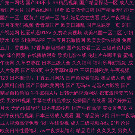
产第一网站
国产99不卡
66精品视频
国产精品探花一区
成人免
费国产大片
国产在线网址观看
欧美激情日韩
国产精品无码亚洲
国产一区二区黄片
喷潮一区
福利姬足交在线看
成人午夜网址
五月花无码视频
青青草国产
欧美日韩乱
国产屁屁第一页
91国
产视频网
性爱草逼91AV
免费欧美视频
欧美岛国一区二区
少妇
喷水18禁
51漫画APP
丁香五月花激情网
欧美爱爱tv视频
免费
五月丁香视频
97香蕉超级碰碰
国产免费看二区
三级黄色片网
站
综合网黄
在线播放观看
欧美电影在线
伦理片在哪里看
蜜桃
午夜网
久草资源在
日本三级大全
久久福利
福利所导航视频
成
人片免费
国产第9页
中文字幕bt原声
三级日韩欧美
午夜视频
123
日本推理片
丁香五月网站
国产免费看视频
极品成人色
成
人黑料自拍
国产日韩欧美网站
国产无码av
老湿A片影院
国产
精品自拍偷拍
牛牛影院A片
日韩无码视频网站
都市激情变态另
类
男女91视频
字幕在线精品播放
免费国产在线看
国产婷婷五
月天
无码传媒导航
日本电影伦理
国产午夜高清
美女黄色18
亚
洲午夜精品视频
日本三级成人观看
国产精品第12页
日韩午夜场
成人视频高清免费
伦理在线影视
成人三级视频在线
91理论片
欧美日韩性爱福利
av午夜探花福利
精品毛片
久久叉叉
另类人