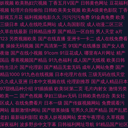
妖视频
欧美熟妇穴视频
丁香五月V国产
日韩黄色网址
豆花福利
视频
轮理片自拍偷拍
日韩欧美美女视频
欧美A级黄色影院
丁香
影视五月花
福利视频电影久久
污污污污免费
91金典免费
欧美
三级日本
成人在线吃瓜网站
成人岛国影院
成人动漫二区三区
久草在线最新
日韩精品推荐
国产精品一区自拍
男人天堂
a片
123
另类视频欧美
国产在线直播
亚洲卡一卡二
成人在线免费看
黄
操操无码视频
国产高清第一页
91国产在线播放
国产女人夜
夜做
国产在线小视频
91com
91豆花成人
哪里有A片网址
精产
国品
香蕉视频国产精品
91九色福利
成人国产无线视
欧美日韩
性生活片
国产伦理剧
国产精品无套无码
成年人网站免费
国产
精品1000
91九色在线视频
日本伦理片在线
三级无码在线天堂
久久成人亚洲
日本中文视频在线
伦理剧推荐
国产成人精品日本
97甜桃品种介绍
91插插插
欧美SE第二页
毛片内射女
激情另类
欧美一二
国产色视频
孕妇三级av无码
日韩欧美色综合
美女社
区成人
在线免费看片
日本一级
国产传媒视频网站
免费观看污
网站
最新激情h网站
国产喷浆抽搐
宅男久久国产精品
国产乱肥
老妇
最新福利影院
欧美人妖视频网站
窝窝午夜理论
久草视频
深夜福利
波多野步中文字幕
日韩福利网址导航
91精品国产社区