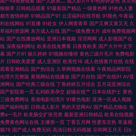
国产va免费观看
国产人妖第二
成人影片h
91色婷婷瑟色
东京热
狠狠草
日韩精品观看
91最新国产精品
一级黄色网
91色色人妻
合色网 91岁成人观看的片 免费看黄色91 51福利吧 操91网 欧日色图 91福利
都市激情婷婷
91精品国产91
云涩福利在线导航
91视色
午夜福
利在线网站
91直播
91处女
伊人网青青草
国产又爽又黄又无
久
片 亚洲成人色网 福利姬在线自慰喷水 五月激情久久破 91精东传媒网站 久久
草福利资源网
东方成人在线
国产一级免费大片
成年免费视频网
站
国产在线播放网站
亚洲日本视频
淫淫网网
成人影视国产在
草一区 91She视频 欧美性交贴图 无码精品天堂福利区 AV资源导航大全 91精
线
深夜福利网址
欧美在线免费看
日夜夜欧美
国产大片中文字
幕
国产片91
操久婷婷
91视频你懂得
黄色三级片毛片
免费电影
品国产吴梦梦 91秦先生在线在线 www久久国产 九九在线观久 91福利精品
片
日韩欧美爱爱
成人亚洲区
欧美性16
成人色情黄片在线
在线
观看亚洲精品
国产热综合
久草网视频在线看
午夜精品网影院
人妻 久久精品品国产 91老熟妇 WWW成人网 91宅男网 手机av网址在线 91
伦理片完整版
黄视网站在线播放
国产片自拍
国产在线91
AV亚
洲网址
国产经典三级在线
丁香婷婷五月综合
五月花亚洲综合
网站网页版 日韩AV自拍 91麻豆蜜桃人妻 国女不卡 午夜寂寞福利 肏逼人与兽
国产影院第一页
乱码欧美孕交
超碰在线艹
日本在线护士
黄色
三级免费网址
香港电影伦理片
91黄色电影
亚洲一区成人视频
人妖伪娘 91麻豆久久 日本91TV 91视频网址入口 久荜中文字幕 91大神探花
国产福利电影
日韩成人影片
男的天堂网AV
国产精品尤物在
免
费a一毛片
欧美肠交扩张另类
最新亚洲日韩精品
欧美在线视频
在线播放 久操精品视频在线播放 伊人在线观看AV影院 丁香花电视剧在线免
免费黄色网址在线
主播第一页
丁香五月网
性爱东京热
草逼视
频78
国产成人免费无码
高清日韩无码视频
宗和网五月天
日b
费 色情下载 国产伪娘系列正在播放 91大神系列黑丝 极品av在线 91观看链接