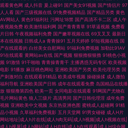
观看黄色网
成人抖音
爰上碰91
国产美女91视频
国产情侣片
97
人人看
国产三级视频在线
91免费视频精品
国产精品另类
黄色
AV网站人
黄色91福利社
污网址18禁
国产高清不卡二区
成人午
夜视频免费
欧美激情福利网
国产青青青草
91草逼视频
免费看
片日韩
午夜视频福利免费
国产嫩草视频在线
69叉叉叉
最新日
本在线视频
日韩成人a
青青操91
五月天婷婷
91短视频在线
国
产在线观看的
白丝美女自慰网站
91福利免费视频
加勒比91AV
91在线观看
黄网站av在线
国产视频
狠狠擼狠狠擼
91桃色小视
频
91激情
91干啪啪
青青操青青干
主播诱惑无码专区
欧美视频
电影
91播放
麻豆桃色网站
亚洲欧美国产另类
欧美伦理另类
国
产刺激对白
在线观看91精品
欧美成年视频
操碰操揉
成人微拍
福利导航
亚洲欧美国产日韩
成年在线观看免费
岛国精品在线播
放
狠狠撸第四色
欧美一页
女同电影在线观看
91网国产尤物在
毛片网站黄色
狼人三级片
高清男同
国产日韩伦理淫
成年免费
视频
亚洲欧美中文视频
东京热亚洲色图
蜜桃成人超碰网
91精
品小视频
久草福利免费视影
五月天堂网
91男女碰碰
成人H片
网站地址|成人h片在线|成人h肉无码|成人h视频|成人h视频在线|
成人h视屏|成人h网站|成人H在线|成人h在线观看|成人H综合网