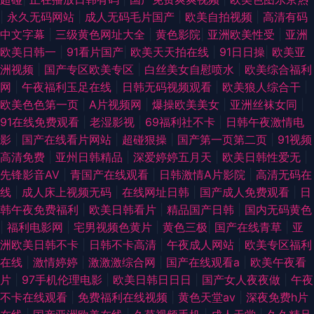
|
永久无码网站
|
成人无码毛片国产
|
欧美自拍视频
|
高清有码
中文字幕
|
三级黄色网址大全
|
黄色影院
|
亚洲欧美性受
|
亚洲
欧美日韩一
|
91看片国产
|
欧美天天拍在线
|
91日日操
|
欧美亚
洲视频
|
国产专区欧美专区
|
白丝美女自慰喷水
|
欧美综合福利
网
|
午夜福利玉足在线
|
日韩无码视频观看
|
欧美狼人综合干
|
欧美色色第一页
|
A片视频网
|
爆操欧美美女
|
亚洲丝袜女同
|
91在线免费观看
|
老湿影视
|
69福利社不卡
|
日韩午夜激情电
影
|
国产在线看片网站
|
超碰狠操
|
国产第一页第二页
|
91视频
高清免费
|
亚州日韩精品
|
深爱婷婷五月天
|
欧美日韩性爱无
|
先锋影音AV
|
青国产在线观看
|
日韩激情A片影院
|
高清无码在
线
|
成人床上视频无码
|
在线网址日韩
|
国产成人免费观看
|
日
韩午夜免费福利
|
欧美日韩看片
|
精品国产日韩
|
国内无码黄色
|
福利电影网
|
宅男视频色黄片
|
黄色三极
|
国产在线青草
|
亚
洲欧美日韩不卡
|
日韩不卡高清
|
午夜成人网站
|
欧美专区福利
在线
|
激情婷婷
|
激激激综合网
|
国产在线观看a
|
欧美午夜看
片
|
97手机伦理电影
|
欧美日韩日日日
|
国产女人夜夜做
|
午夜
不卡在线观看
|
免费福利在线视频
|
黄色天堂av
|
深夜免费h片