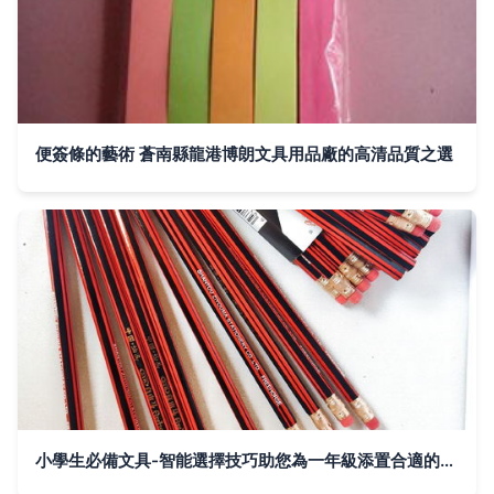
便簽條的藝術 蒼南縣龍港博朗文具用品廠的高清品質之選
小學生必備文具-智能選擇技巧助您為一年級添置合適的筆試繪畫編寫程序學習寫好文字的科學選擇班