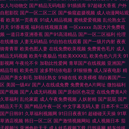
女人与动物交
国产精品无码电影
91插插库
97超碰大香蕉
户外
久草福利欧美 手机偷拍色图 91超在线视频公开 操草草屁屁 九一成人 午夜成
自慰影院
国产一区二区二区
国产偷窥盗摄视频
成人动漫网站观
看
欧美第一页夜夜
91成人精品视频
蜜桃爱爱视频
乱伦熟女五
人3d网 91久久蝌蚪视频 囯产精品一二三 欧韩免费视频 丝袜人妻无码网址
月天
91香蕉视
福利在线视频直播
一区xxxxx
岛国大片免费视
频
一道日本亚洲香蕉
国产91高清精品
国产一区二区福利
伦理
91久久欧美极品 操日韩第一页 精品综合人妻在线 欧美日韩成人精品综合 91
在线播放
人妻无码精品
91自拍在线观看
国产一级片内射
夜夜
骑青青草
欧美色图人妻
在线免费欧美视频
免费黄色毛片
成人
超碰青青 不卡一区二区在线 精品久久AV大香蕉 深夜91福利社 91操碎 91宅
精品无码视频
欧美午夜极品
性欧美ⅩⅩⅩⅩ乱
欧美色色六月天
91
影视网
午夜伦不卡
加勒比性爱网
青草国产在线视频
亚洲国产
女天堂 久久草久久爽 欧美性爱网第一页 在线观看污 AV福利地址 伦理片日本
精品导航
欧美色淫
波多野结依电影
91狠狠撸
成人深夜电影
精
品国产美女剃毛
加勒比熟女
91碰在线
欧美裸模
萌白酱国产一
五月花社区午夜 91国产丝袜在线观看 国产91尤物视频网址 日韩欧美一级 91
区
美国一级AV
国产人在线成免费
免费黄色A片网址
微拍福利
国产视频
国产人成无码视频
国产原创区色花堂
在线免费黄A片
白丝网站 91网站快播传媒 黄色性情网站 日韩成人日韩精品 91巨炮永久 第一
久草福利
乱伦家庭
成人午夜免费视频
人妖射精
国产屁屁
国产
精品天干天
国产精品午夜一区
中文字幕无码人妻
日本不卡二区
福利视频导航 人人操超碰91 综合色久悠悠 91网址在线观看视频 国产黄在线
国产日韩91
久草福利视频网
91日日夜夜91
超碰碰天天操
91草
草酒店视频
韩日一区二区
国产激情视频网站
成人视频日本
茄
免费观看 亚洲欧美成人AAA 91探花福利视频 韩日精品在线 日韩无码第12页
子视频污
亚洲色欲天天
成人丝瓜视频下载
日韩逼网
精东传媒