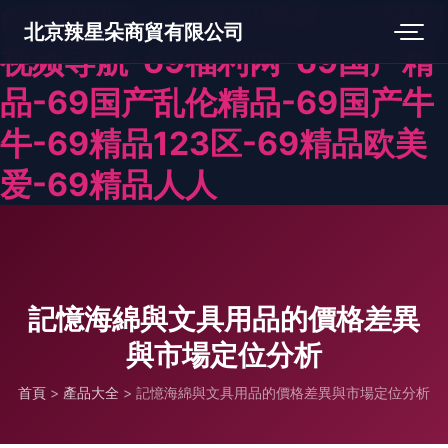
69福利区-69福利视频-69福利
北京辣星朵商貿有限公司
视频导航-69福利网-69国产精
品-69国产乱伦精品-69国产牛
牛-69精品123区-69精品欧美
爱-69精品人人
記憶海綿與文具用品的價格差異
與市場定位分析
首頁
>
產品大全
>
記憶海綿與文具用品的價格差異與市場定位分析