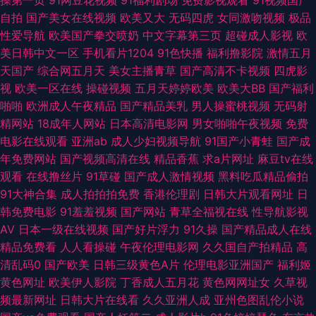
操第一页
91网豆花视频
91福利剧场
免费影视观看
91视频国产
自拍
国产美女在线视频
欧美又大
无码四虎
女同激吻视频
极品
欧美日韩成人另类 1024在线国产在线 99无码超碰 久久的插口免费的视频 先
性爱导航
欧美国产拳交喷奶
中文字幕第三页
超碰成人影视
欧
美日韩中文一区
手机看片1204
91色快播
福利撸影院
激情五月
锋资源av中文字幕 超碰99爱按摩 日本成人内射 91麻豆传媒三区 国产精品色
天国产
综合网五月天
美女主播青草
国产高清不卡视频
四虎影
视
欧美一区在线
操碰视频
五月天婷婷欧美
欧美大BB
国产福利
约约约约约 午夜成人精品一区 91色色小视频下载 国产原创自偷自拍系列 影
啪啪
欧洲成人午夜精品
国产精品美乳
男人操蜜桃视频
无码射
精网站
18成年人网站
日本高清电影网
男女啪啪午夜视频
免费
音先锋中文字幕18 国产视频一列表一17 色色综合网免费观看 91美女内射网
电影在线观看
亚洲ab
成人少妇视频导航
91国产小青蛙
国产成
年免费网站
国产视频高清在线
精品香蕉
求a片网址
麻豆tv在线
站 国产黑丝视频 日韩网址入口 91精品手机9 国产精品综合网 91Ncom影院
观看
在线撸丝片
91草碰
国产成人激情视频
黑料吃瓜精品偷拍
91大神合集
成人拍拍拍免费
香港伦理剧
日韩大片观看网址
日
黑人妖肏逼 探花视频网址 91色色视频在线观看 污视频在线观看网址 国产人
韩免费电影
91羞羞视频
国产网站
青草全福视在线
性导航影视
AV
日本一级在线视频
国产好片浮力
91久操
国产精品成人在线
妻网站 探花网站 91免费精品 九九色热 91区块涩 91精东传媒网站 国产91AV
精品免费看
人人看操碰
午夜伦理电影网
久久国自产拍精品
高
清乱码0
国产欧美
日韩三级黄色A片
伦理电影亚洲国产
福利姬
在线播放 日韩91 91love海角熟女 海角av勾搭在线 后入高跟国产自拍 久草福
黄色网址
欧美伊人影院
丁香成人五月花
黄色网网址女
久草视
频最新网址
日韩大片在线看
久久亚洲人成
亚州色图乱伦小说
利视频欧美日韩 久久草电影 少妇品精高潮 操碰人人 肏屄免费看晚间 日本综