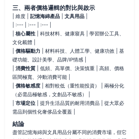
三、兩者價格邏輯的對比與啟示
| 維度 |
記憶海綿產品
|
文具用品
|
| :--- | :--- | :--- |
|
核心屬性
| 科技材料、健康寢具 | 學習辦公工具、
文化載體 |
|
價格驅動力
| 材料科技、人體工學、健康功效 | 基
礎功能、設計美學、品牌/IP情感 |
|
消費性質
| 低頻、高單價、決策慎重 | 高頻、價格
區間極寬、沖動消費可能 |
|
價格敏感度
| 相對較低（重性能投資） | 兩極分化
（必需品極敏感，文創品不敏感） |
|
市場定位
| 提升生活品質的耐用消費品 | 從大眾必
需品到個性化奢侈品全覆蓋 |
結論
盡管記憶海綿與文具用品分屬不同的消費市場，但它