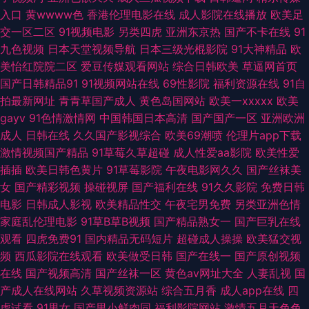
入口
黄wwww色
香港伦理电影在线
成人影院在线播放
欧美足
91麻豆蜜桃人妻 岛国搬运工在线视频 欧美亚另类风情 美女福利一区 国产性
交一区二区
91视频电影
另类四虎
亚洲东京热
国产不卡在线
91
九色视频
日本天堂视频导航
日本三级光棍影院
91大神精品
欧
福利 国厂三级在线播放 国产39页 97韩影视伦理 ts赵恩静肛交 蜜桃肏屄 色
美怡红院院二区
爱豆传媒观看网站
综合日韩欧美
草逼网首页
国产日韩精品91
91视频网站在线
69性影院
福利资源在线
91自
综合社区 美女看片 浮力av 四虎毛片5 WWW色网 www91簧片 欧美一区二区
拍最新网址
青青草国产成人
黄色岛国网站
欧美一xxxxx
欧美
gayv
91色情激情网
中国韩国日本高清
国产国产一区
亚洲欧洲
蜜桃 91福利区 91版动漫视 九九国产伊人网 亚洲色图2p 91香蕉婷婷 91网站
成人
日韩在线
久久国产影视综合
欧美69潮喷
伦理片app下载
激情视频国产精品
91草莓久草超碰
成人性爱aa影院
欧美性爱
免费看 99欧美性爱 伊人青青大香蕉艹 91网站直接看 成人影片www91n 人
插插
欧美日韩色黄片
91草莓影院
午夜电影网久久
国产丝袜美
女
国产精彩视频
操碰视屏
国产福利在线
91久久影院
免费日韩
人超碰91 91偷拍在线 91精产国品影院网址 美日韩色色 麻豆人妻毛片 日韩素
电影
日韩成人影视
欧美精品性交
午夜宅男免费
另类亚洲色情
家庭乱伦理电影
91草B草B视频
国产精品熟女一
国产巨乳在线
人影院 五月美眉被操 性欧美第二页 99久久99久久精品 九九六热视频 91n一
观看
四虎免费91
国内精品无码短片
超碰成人操操
欧美猛交视
频
西瓜影院在线观看
欧美做受日韩
国产在线一
国产原创视频
起c 大香蕉丁香五月 人妖专区 欧日韩美精品四区 国产av黑丝 亚州日韩视频
在线
国产视频高清
国产丝袜一区
黄色av网址大全
人妻乱视
国
产成人在线网站
久草视频资源站
综合五月香
成人app在线
四
91无码午夜人妻蜜桃 黑人艹美女逼 日韩免费不卡无码 91在线丝袜 麻豆成人
虎试看
91男女
国产男小鲜肉同
福利影院网站
激情五月天色色