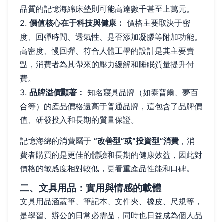
品質的記憶海綿床墊則可能高達數千甚至上萬元。
2.
價值核心在于科技與健康：
價格主要取決于密
度、回彈時間、透氣性、是否添加凝膠等附加功能。
高密度、慢回彈、符合人體工學的設計是其主要賣
點，消費者為其帶來的壓力緩解和睡眠質量提升付
費。
3.
品牌溢價顯著：
知名寢具品牌（如泰普爾、夢百
合等）的產品價格遠高于普通品牌，這包含了品牌價
值、研發投入和長期的質量保證。
記憶海綿的消費屬于
“改善型”或“投資型”消費
，消
費者購買的是更佳的體驗和長期的健康效益，因此對
價格的敏感度相對較低，更看重產品性能和口碑。
二、文具用品：實用與情感的載體
文具用品涵蓋筆、筆記本、文件夾、橡皮、尺規等，
是學習、辦公的日常必需品，同時也日益成為個人品