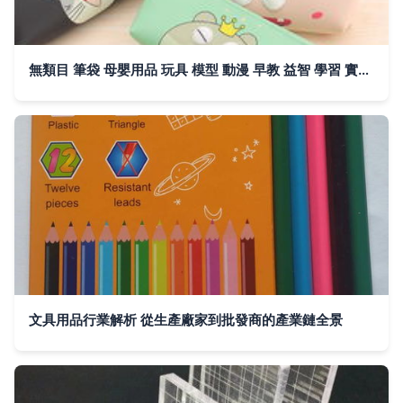
無類目 筆袋 母嬰用品 玩具 模型 動漫 早教 益智 學習 實驗 繪畫文具 韓磊玩具廠 蘑菇街優店
文具用品行業解析 從生產廠家到批發商的產業鏈全景