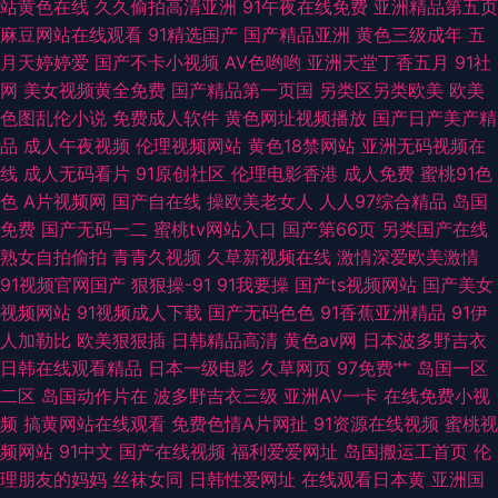
站黄色在线
久久偷拍高清亚洲
91午夜在线免费
亚洲精品第五页
麻豆网站在线观看
91精选国产
国产精品亚洲
黄色三级成年
五
视频 青青草TV 91色狼老熟女 伦理在线
月天婷婷爱
国产不卡小视频
AV色哟哟
亚洲天堂丁香五月
91社
网
美女视频黄全免费
国产精品第一页国
另类区另类欧美
欧美
色图乱伦小说
免费成人软件
黄色网址视频播放
国产日产美产精
品
成人午夜视频
伦理视频网站
黄色18禁网站
亚洲无码视频在
线
成人无码看片
91原创社区
伦理电影香港
成人免费
蜜桃91色
色
A片视频网
国产自在线
操欧美老女人
人人97综合精品
岛国
免费
国产无码一二
蜜桃tv网站入口
国产第66页
另类国产在线
熟女自拍偷拍
青青久视频
久草新视频在线
激情深爱欧美激情
91视频官网国产
狠狠操-91
91我要操
国产ts视频网站
国产美女
视频网站
91视频成人下载
国产无码色色
91香蕉亚洲精品
91伊
人加勒比
欧美狠狠插
日韩精品高清
黄色av网
日本波多野吉衣
日韩在线观看精品
日本一级电影
久草网页
97免费艹
岛国一区
二区
岛国动作片在
波多野吉衣三级
亚洲AV一卡
在线免费小视
频
搞黄网站在线观看
免费色情A片网扯
91资源在线视频
蜜桃视
频网站
91中文
国产在线视频
福利爱爱网址
岛国搬运工首页
伦
理朋友的妈妈
丝袜女同
日韩性爱网址
在线观看日本黄
亚洲国