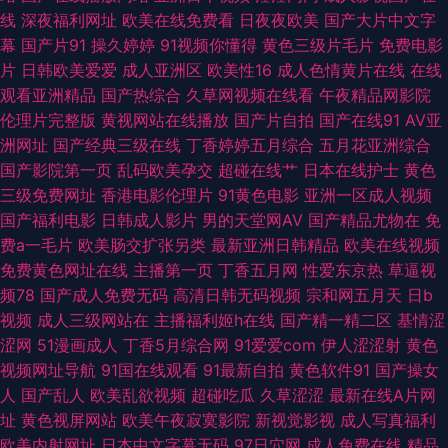
草一区 91She视频 欧美性交贴图 无码精品天堂福利区 AV资源导航大全 91精
线
深夜福利网址
欧美在线免费看
日夜夜欧美
国产大片中文字
幕
国产片91
操久婷婷
91视频你懂得
黄色三级片毛片
免费电影
品国产吴梦梦 91秦先生在线在线 www久久国产 九九在线观久 91福利精品
片
日韩欧美爱爱
成人亚洲区
欧美性16
成人色情黄片在线
在线
观看亚洲精品
国产热综合
久草网视频在线看
午夜精品网影院
人妻 久久精品品国产 91老熟妇 WWW成人网 91宅男网 手机av网址在线 91
伦理片完整版
黄视网站在线播放
国产片自拍
国产在线91
AV亚
洲网址
国产经典三级在线
丁香婷婷五月综合
五月花亚洲综合
网站网页版 日韩AV自拍 91麻豆蜜桃人妻 国女不卡 午夜寂寞福利 肏逼人与兽
国产影院第一页
乱码欧美孕交
超碰在线艹
日本在线护士
黄色
三级免费网址
香港电影伦理片
91黄色电影
亚洲一区成人视频
人妖伪娘 91麻豆久久 日本91TV 91视频网址入口 久荜中文字幕 91大神探花
国产福利电影
日韩成人影片
男的天堂网AV
国产精品尤物在
免
费a一毛片
欧美肠交扩张另类
最新亚洲日韩精品
欧美在线视频
在线播放 久操精品视频在线播放 伊人在线观看AV影院 丁香花电视剧在线免
免费黄色网址在线
主播第一页
丁香五月网
性爱东京热
草逼视
频78
国产成人免费无码
高清日韩无码视频
宗和网五月天
日b
费 色情下载 国产伪娘系列正在播放 91大神系列黑丝 极品av在线 91观看链接
视频
成人三级网站在
主播福利姬h在线
国产精一精二区
基情涩
涩网
51漫画成人
丁香5月综合网
91爱爱com
伊人涩涩射
黄色
五月天伦理片 91在线五月天 欧美午夜久久婷婷 91视频免费看黑丝 午夜麻豆
视频网址导航
91国在线观看
91最新自拍
黄色软件91
国产操女
人
国产乱人
欧美乱欲视频
超碰吃瓜
久草涩涩
最新在线A片网
多人福利 东方VA在线视频观看 亚洲天堂AV网狠狠操 波多野结衣先峰影音 日
址
黄色视屏网站
欧美午夜寂寞影院
新视觉影视
成人写真福利
欧美内射网址
日本中文字幕无码
97日穴网
成人免费在线
精品