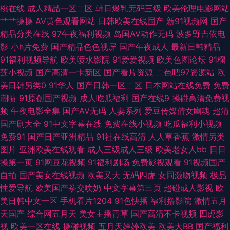
航 欧美操穴网 久久这里只有精品23 影音先锋18AV资源 A片黄色网址 美女看
桃在线
成人精品一区二区
韩日爆乳无码三级
欧美伦理电影网站
艹艹操操
AV黄色观看网站
日韩欧美在线国产
新91视频网
国产
片 亚洲骚逼网 国产91看片婬黄大片 色悠悠成人网 91视频国产网址 国产美女
精品分类在线
97午夜福利视频
岛国AV动作无码
波多野吉依电
影
小h片免费
国产精品色色视屏
国产午夜成人
最新日韩精品
A区小视频 东方影库四虎AV 日本伦理在线观看 91处女在线 wwwc男人天堂
91福利视频导航
欧美喷水影院
91爱爱视频
欧美色图论坛
91榴
莲小视频
国产高清一卡新区
国产看片资源
二色吧97资源站
欧
日韩无码不卡的 91伊人超碰在线 九九视频1国 先锋影音资源女人网 91熟女
美日韩另类0
91华人
国产日韩一区二区
日本网站在线免费
免费
潮喷
91原创国产视频
成人吃瓜福利
国产在线9
操碰高清免费视
喷水 精品国产久久黄色 丝袜视频 91九色首页绿帽 欧美日韩久久网 91刺激牛
频
午夜电影全集
国产AV无码
人妻系列
爱豆传媒倩女幽魂
超清
国产剧大全
91中文字幕在线
免费在线小视频
吃瓜福利小视频
牛 国产14页 青青草麻豆九色视频 91TV澳洲 国产精品成人久久 日韩中文亚
免费91
国产日产亚洲精品
91社在线高清
人人草香蕉
激情另类
图片
亚洲欧美在线观看
成人三级成人三级
欧美老女人bb
日日
洲丝袜综合 91久久豆花 福利社老司机69 午夜成人精品视频在线 97总资源
操第一页
91网豆花视频
91福利剧场
免费影视观看
91视频国产
自拍
国产美女在线视频
欧美又大
无码四虎
女同激吻视频
极品
欧美日韩成人另类 1024在线国产在线 99无码超碰 久久的插口免费的视频 先
性爱导航
欧美国产拳交喷奶
中文字幕第三页
超碰成人影视
欧
美日韩中文一区
手机看片1204
91色快播
福利撸影院
激情五月
锋资源av中文字幕 超碰99爱按摩 日本成人内射 91麻豆传媒三区 国产精品色
天国产
综合网五月天
美女主播青草
国产高清不卡视频
四虎影
视
欧美一区在线
操碰视频
五月天婷婷欧美
欧美大BB
国产福利