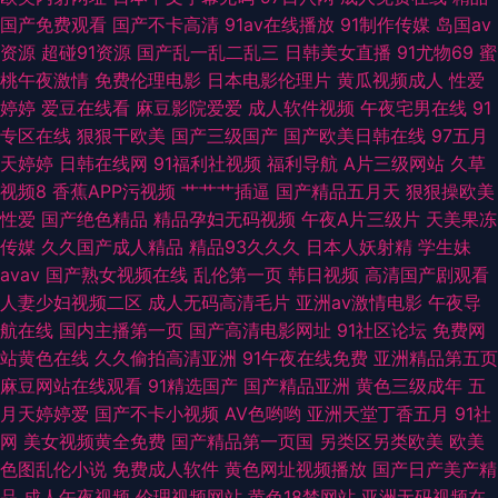
韩操操操 91破解版免费入口 久艹久爱 91大片免费观看视频 欧美日韩精品在
国产免费观看
国产不卡高清
91av在线播放
91制作传媒
岛国av
资源
超碰91资源
国产乱一乱二乱三
日韩美女直播
91尤物69
蜜
线观看 爱艹伊人久久色 日韩欧美瑟瑟网站 99大香蕉一本道 婷婷99热婷婷
桃午夜激情
免费伦理电影
日本电影伦理片
黄瓜视频成人
性爱
婷婷
爱豆在线看
麻豆影院爱爱
成人软件视频
午夜宅男在线
91
91足交在线 先锋资源无码av 久草视频99 91娇妻激情四射 狼友福利社 91匿
专区在线
狠狠干欧美
国产三级国产
国产欧美日韩在线
97五月
天婷婷
日韩在线网
91福利社视频
福利导航
A片三级网站
久草
名大神人妻在线 久久日精品人妻 91白丝国产 国产精品第1页 先锋资源成人
视频8
香蕉APP污视频
艹艹艹插逼
国产精品五月天
狠狠操欧美
性爱
国产绝色精品
精品孕妇无码视频
午夜A片三级片
天美果冻
av 大香蕉丁香五月份 深爱激情网开心五月天 97干在线 欧人妻色图 91碰在
传媒
久久国产成人精品
精品93久久久
日本人妖射精
学生妹
avav
国产熟女视频在线
乱伦第一页
韩日视频
高清国产剧观看
线免费视频 久久国产精品久久 91shufu 久草网AⅤ电影 91tv在线 国产视频
人妻少妇视频二区
成人无码高清毛片
亚洲av激情电影
午夜导
航在线
国内主播第一页
国产高清电影网址
91社区论坛
免费网
28p 91啦在线视频 欧洲一级ab 97性在线 色婷婷五月天AV综合 91做爱免费
站黄色在线
久久偷拍高清亚洲
91午夜在线免费
亚洲精品第五页
麻豆网站在线观看
91精选国产
国产精品亚洲
黄色三级成年
五
视频 青青草TV 91色狼老熟女 伦理在线
月天婷婷爱
国产不卡小视频
AV色哟哟
亚洲天堂丁香五月
91社
网
美女视频黄全免费
国产精品第一页国
另类区另类欧美
欧美
色图乱伦小说
免费成人软件
黄色网址视频播放
国产日产美产精
品
成人午夜视频
伦理视频网站
黄色18禁网站
亚洲无码视频在