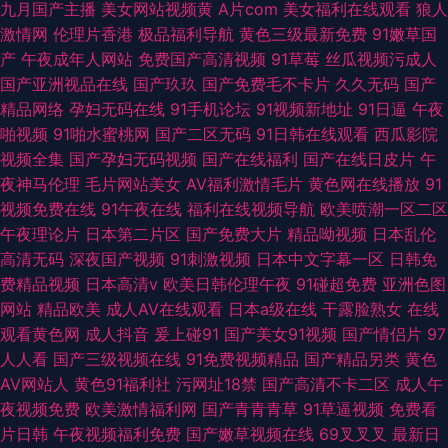
九月国产主播
美女网站视频黄
A片com
美女福利在线观看
狼人
激情网
伦理片香港
极品福利导航
黄色三级最新免费
91嫩草国
产
午夜成年人网站
免费国产高清视频
91草莓
丝瓜视频污成人
国产亚洲视品在线
国产玖玖
国产免费毛不卡片
久久无码
国产
精品网络
孕妇无码在线
91手机论坛
91视频新地址
91日逼
午夜
啪视频
91啪水蜜桃网
国产二区无码
91日韩在线观看
西瓜影院
视频全集
国产孕妇无码视频
国产在线福利
国产在线日皮片
午
夜神马伦理
毛片网站美女
AV福利激情毛片
黄色网在线播放
91
视频免费在线
91午夜在线
福利在线视频导航
欧美喷潮一区二区
午夜理论片
日本第二片区
国产免费大片
精品呦视频
日本乱伦
高清无码
深夜国产视频
91刺激视频
日本中文字幕一区
日韩免
费精品视频
日本高清v
欧美日韩伦理午夜
91碰超免费
亚洲色图
网站
精品欧美
成人AV在线观看
日本a级在线
干露脸熟女
在线
观看黄色网
成人抖音
爰上碰91
国产美女91视频
国产情侣片
97
人人看
国产三级视频在线
91免费视频精品
国产精品另类
黄色
AV网站人
黄色91福利社
污网址18禁
国产高清不卡二区
成人午
夜视频免费
欧美激情福利网
国产青青青草
91草逼视频
免费看
片日韩
午夜视频福利免费
国产嫩草视频在线
69叉叉叉
最新日