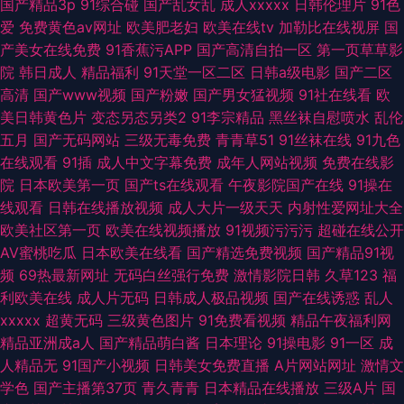
国产精品3p
91综合碰
国产乱女乱
成人xxxxx
日韩伦理片
91色
爱
免费黄色av网址
欧美肥老妇
欧美在线tv
加勒比在线视屏
国
产美女在线免费
91香蕉污APP
国产高清自拍一区
第一页草草影
院
韩日成人
精品福利
91天堂一区二区
日韩a级电影
国产二区
高清
国产www视频
国产粉嫩
国产男女猛视频
91社在线看
欧
美日韩黄色片
变态另态另类2
91李宗精品
黑丝袜自慰喷水
乱伦
五月
国产无码网站
三级无毒免费
青青草51
91丝袜在线
91九色
在线观看
91插
成人中文字幕免费
成年人网站视频
免费在线影
院
日本欧美第一页
国产ts在线观看
午夜影院国产在线
91操在
线观看
日韩在线播放视频
成人大片一级天天
内射性爱网址大全
欧美社区第一页
欧美在线视频播放
91视频污污污
超碰在线公开
AV蜜桃吃瓜
日本欧美在线看
国产精选免费视频
国产精品91视
频
69热最新网址
无码白丝强行免费
激情影院日韩
久草123
福
利欧美在线
成人片无码
日韩成人极品视频
国产在线诱惑
乱人
xxxxx
超黄无码
三级黄色图片
91免费看视频
精品午夜福利网
精品亚洲成a人
国产精品萌白酱
日本理论
91操电影
91一区
成
人精品无
91国产小视频
日韩美女免费直播
A片网站网址
激情文
学色
国产主播第37页
青久青青
日本精品在线播放
三级A片
国