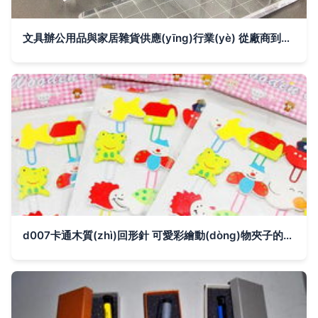
文具辦公用品與家居雜貨供應(yīng)行業(yè) 從廠商到市場(chǎng)的發(fā)展趨勢(shì)
d007卡通木質(zhì)回形針 可愛彩繪動(dòng)物夾子的爆款文具選擇