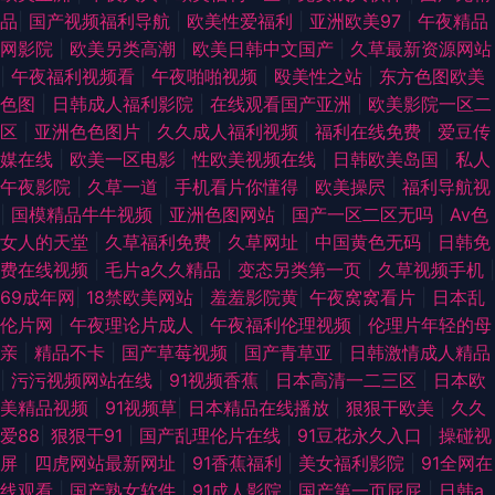
品
|
国产视频福利导航
|
欧美性爱福利
|
亚洲欧美97
|
午夜精品
网影院
|
欧美另类高潮
|
欧美日韩中文国产
|
久草最新资源网站
|
午夜福利视频看
|
午夜啪啪视频
|
殴美性之站
|
东方色图欧美
色图
|
日韩成人福利影院
|
在线观看国产亚洲
|
欧美影院一区二
区
|
亚洲色色图片
|
久久成人福利视频
|
福利在线免费
|
爱豆传
媒在线
|
欧美一区电影
|
性欧美视频在线
|
日韩欧美岛国
|
私人
午夜影院
|
久草一道
|
手机看片你懂得
|
欧美操屄
|
福利导航视
|
国模精品牛牛视频
|
亚洲色图网站
|
国产一区二区无吗
|
Av色
女人的天堂
|
久草福利免费
|
久草网址
|
中国黄色无码
|
日韩免
费在线视频
|
毛片a久久精品
|
变态另类第一页
|
久草视频手机
|
69成年网
|
18禁欧美网站
|
羞羞影院黄
|
午夜窝窝看片
|
日本乱
伦片网
|
午夜理论片成人
|
午夜福利伦理视频
|
伦理片年轻的母
亲
|
精品不卡
|
国产草莓视频
|
国产青草亚
|
日韩激情成人精品
|
污污视频网站在线
|
91视频香蕉
|
日本高清一二三区
|
日本欧
美精品视频
|
91视频草
|
日本精品在线播放
|
狠狠干欧美
|
久久
爱88
|
狠狠干91
|
国产乱理伦片在线
|
91豆花永久入口
|
操碰视
屏
|
四虎网站最新网址
|
91香蕉福利
|
美女福利影院
|
91全网在
线观看
|
国产熟女软件
|
91成人影院
|
国产第一页屁屁
|
日韩a