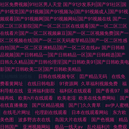
社区免费视频|91社区男人天堂
国产91沙发系列|国产91社区|国
产91视觉|国产91视频|国产91视频3p|国产91视频成人|国产91视
频观看|国产91视频网|国产91视频网站|国产91视频在线
国产一
区二区三区影院|国产一区二区三区在线观看|国产一区二区三区
在线看片|国产一区二区视频麻豆|国产一区二区视频免费|国产一
区二区视频在线|国产一区二区无码蜜芽精品|国产一区二区性感
自拍|国产一区二区亚洲精品|国产一区二区在线av
国产日韩精
品视频|国产日韩精品一|国产日韩精品一区|国产日韩精选|国产
日韩久久精品|国产日韩伦理淫|国产日韩欧美91|国产日韩欧美电
影|国产日韩欧美二区|国产日韩欧美精品
主站蜘蛛池模板：
日韩在线视频专区
|
囯产精品无码
|
在线免
费看黄网址
|
在线日韩电影
|
91资源网
|
久草福利视频免费
|
福
利导航在线
|
亚洲福利影院
|
福利区在线观看
|
国产香蕉97
|
操
碰再线
|
欧美h片在线观看
|
欧美老湿
|
欧美在线免费网站
|
国产
在线直播播放
|
国产区精品视频
|
国产门久久青草
|
av伊人蜜桃
|
在线毛片网址
|
伦理剧在线观看
|
日本在线观看网站
|
东方欧
美色图
|
波多野吉衣在线
|
岛国大片在线看
|
国产色视频
|
精品
日韩国产
|
亚洲视频网站
|
极品一线天av
|
乱伦福利片
|
免费观