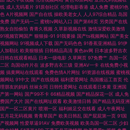
线
成人无码看片
91原创社区
伦理电影香港
成人免费
蜜桃91色
色
A片视频网
国产自在线
操欧美老女人
人人97综合精品
岛国
免费
国产无码一二
蜜桃tv网站入口
国产第66页
另类国产在线
熟女自拍偷拍
青青久视频
久草新视频在线
激情深爱欧美激情
91视频官网国产
狠狠操-91
91我要操
国产ts视频网站
国产美女
视频网站
91视频成人下载
国产无码色色
91香蕉亚洲精品
91伊
人加勒比
欧美狠狠插
日韩精品高清
黄色av网
日本波多野吉衣
日韩在线观看精品
日本一级电影
久草网页
97免费艹
岛国一区
二区
岛国动作片在
波多野吉衣三级
亚洲AV一卡
在线免费小视
频
搞黄网站在线观看
免费色情A片网扯
91资源在线视频
蜜桃视
频网站
91中文
国产在线视频
福利爱爱网址
岛国搬运工首页
伦
理朋友的妈妈
丝袜女同
日韩性爱网址
在线观看日本黄
亚洲国
产第一网站
国产99不卡
66精品视频
国产精品探花一区
成人免
费国产大片
国产在线网址观看
欧美激情日韩
国产精品无码亚洲
国产一区二区黄片
喷潮一区
福利姬足交在线看
成人午夜网址
五月花无码视频
青青草国产
欧美日韩乱
国产屁屁第一页
91国
产视频网
性爱草逼91AV
免费欧美视频
欧美岛国一区二区
少妇