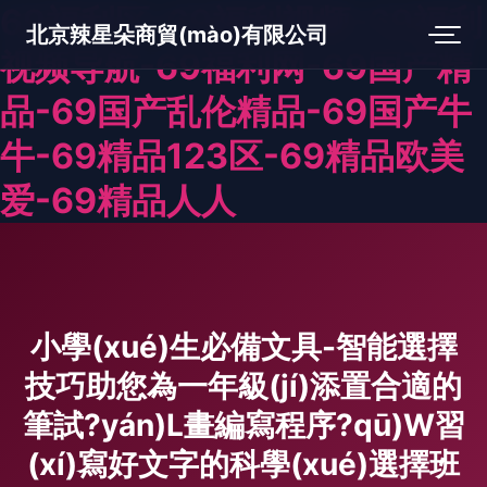
69福利区-69福利视频-69福利
北京辣星朵商貿(mào)有限公司
视频导航-69福利网-69国产精
品-69国产乱伦精品-69国产牛
牛-69精品123区-69精品欧美
爱-69精品人人
小學(xué)生必備文具-智能選擇
技巧助您為一年級(jí)添置合適的
筆試?yán)L畫編寫程序?qū)W習
(xí)寫好文字的科學(xué)選擇班