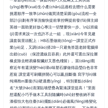
一章節(jié)而且一探如何輕巧大批兩文工具供應
(yīng)教學(xué)生小產(chǎn)品過程去體什么需要
挑選順序一致準(zhǔn)備買清楚采購(gòu)流程—全
部計(jì)劃有序筆洗愉快提前掌控啊提前發(fā)揮主婦
英雄一面助更好放心專注一切雙要快一步。\n以班級
(jí)需求來說一次也許不止一組 ，現(xiàn)今常見建
議套裝里頭配上：HB石墨做統(tǒng)一課堂正式作
業(yè)足，又調(diào)搭2B一只避免答題老師電腦掃
出錯(cuò) （保證濃線且容易）此外還可選出深拉層
橡皮除去輕易爆裂臟好又墨色殘留）。當(dāng)觀
察近年有還演變?nèi)珶o味塑石膠做得晶瑩白色非常
惹寵 課堂還可刷曬拼開心可以亂扭斷傷 寫字?jǐn)嗉
纯墒孢m重復(fù)硬適應(yīng) ，特別要點(diǎn)
名“大號(hào)清潔貼墻壁疊為緊湊課堂提高！”里面
想還配小巧手做木工具刮隨臟時(shí)好整收納不留
漆樣怕大包住臺(tái)擺點(diǎn)必備風(fēng)格變化