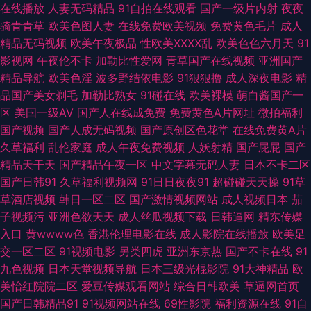
在线播放
人妻无码精品
91自拍在线观看
国产一级片内射
夜夜
骑青青草
欧美色图人妻
在线免费欧美视频
免费黄色毛片
成人
超碰青青 不卡一区二区在线 精品久久AV大香蕉 深夜91福利社 91操碎 91宅
精品无码视频
欧美午夜极品
性欧美ⅩⅩⅩⅩ乱
欧美色色六月天
91
影视网
午夜伦不卡
加勒比性爱网
青草国产在线视频
亚洲国产
女天堂 久久草久久爽 欧美性爱网第一页 在线观看污 AV福利地址 伦理片日本
精品导航
欧美色淫
波多野结依电影
91狠狠撸
成人深夜电影
精
品国产美女剃毛
加勒比熟女
91碰在线
欧美裸模
萌白酱国产一
五月花社区午夜 91国产丝袜在线观看 国产91尤物视频网址 日韩欧美一级 91
区
美国一级AV
国产人在线成免费
免费黄色A片网址
微拍福利
国产视频
国产人成无码视频
国产原创区色花堂
在线免费黄A片
白丝网站 91网站快播传媒 黄色性情网站 日韩成人日韩精品 91巨炮永久 第一
久草福利
乱伦家庭
成人午夜免费视频
人妖射精
国产屁屁
国产
精品天干天
国产精品午夜一区
中文字幕无码人妻
日本不卡二区
福利视频导航 人人操超碰91 综合色久悠悠 91网址在线观看视频 国产黄在线
国产日韩91
久草福利视频网
91日日夜夜91
超碰碰天天操
91草
草酒店视频
韩日一区二区
国产激情视频网站
成人视频日本
茄
免费观看 亚洲欧美成人AAA 91探花福利视频 韩日精品在线 日韩无码第12页
子视频污
亚洲色欲天天
成人丝瓜视频下载
日韩逼网
精东传媒
入口
黄wwww色
香港伦理电影在线
成人影院在线播放
欧美足
91麻豆蜜桃人妻 岛国搬运工在线视频 欧美亚另类风情 美女福利一区 国产性
交一区二区
91视频电影
另类四虎
亚洲东京热
国产不卡在线
91
九色视频
日本天堂视频导航
日本三级光棍影院
91大神精品
欧
福利 国厂三级在线播放 国产39页 97韩影视伦理 ts赵恩静肛交 蜜桃肏屄 色
美怡红院院二区
爱豆传媒观看网站
综合日韩欧美
草逼网首页
国产日韩精品91
91视频网站在线
69性影院
福利资源在线
91自