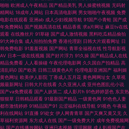
约约约约约 午夜成人精品一区 91色色小视频下载 国产原创自偷自拍系列 影
啪啪
欧洲成人午夜精品
国产精品美乳
男人操蜜桃视频
无码射
精网站
18成年人网站
日本高清电影网
男女啪啪午夜视频
免费
音先锋中文字幕18 国产视频一列表一17 色色综合网免费观看 91美女内射网
电影在线观看
亚洲ab
成人少妇视频导航
91国产小青蛙
国产成
年免费网站
国产视频高清在线
精品香蕉
求a片网址
麻豆tv在线
站 国产黑丝视频 日韩网址入口 91精品手机9 国产精品综合网 91Ncom影院
观看
在线撸丝片
91草碰
国产成人激情视频
黑料吃瓜精品偷拍
91大神合集
成人拍拍拍免费
香港伦理剧
日韩大片观看网址
日
黑人妖肏逼 探花视频网址 91色色视频在线观看 污视频在线观看网址 国产人
韩免费电影
91羞羞视频
国产网站
青草全福视在线
性导航影视
AV
日本一级在线视频
国产好片浮力
91久操
国产精品成人在线
妻网站 探花网站 91免费精品 九九色热 91区块涩 91精东传媒网站 国产91AV
精品免费看
人人看操碰
午夜伦理电影网
久久国自产拍精品
高
清乱码0
国产欧美
日韩三级黄色A片
伦理电影亚洲国产
福利姬
在线播放 日韩91 91love海角熟女 海角av勾搭在线 后入高跟国产自拍 久草福
黄色网址
欧美伊人影院
丁香成人五月花
黄色网网址女
久草视
频最新网址
日韩大片在线看
久久亚洲人成
亚州色图乱伦小说
利视频欧美日韩 久久草电影 少妇品精高潮 操碰人人 肏屄免费看晚间 日本综
国产va免费观看
国产人妖第二
成人影片h
91色婷婷瑟色
东京热
狠狠草
日韩精品观看
91最新国产精品
一级黄色网
91色色人妻
合色网 91岁成人观看的片 免费看黄色91 51福利吧 操91网 欧日色图 91福利
都市激情婷婷
91精品国产91
云涩福利在线导航
91视色
午夜福
利在线网站
91直播
91处女
伊人网青青草
国产又爽又黄又无
久
片 亚洲成人色网 福利姬在线自慰喷水 五月激情久久破 91精东传媒网站 久久
草福利资源网
东方成人在线
国产一级免费大片
成年免费视频网
站
国产在线播放网站
亚洲日本视频
淫淫网网
成人影视国产在