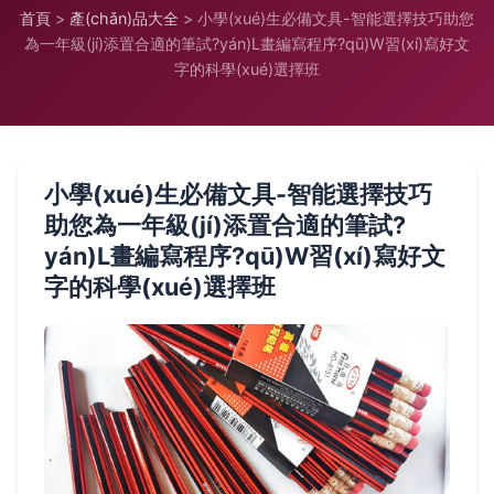
首頁
>
產(chǎn)品大全
>
小學(xué)生必備文具-智能選擇技巧助您
為一年級(jí)添置合適的筆試?yán)L畫編寫程序?qū)W習(xí)寫好文
字的科學(xué)選擇班
小學(xué)生必備文具-智能選擇技巧
助您為一年級(jí)添置合適的筆試?
yán)L畫編寫程序?qū)W習(xí)寫好文
字的科學(xué)選擇班