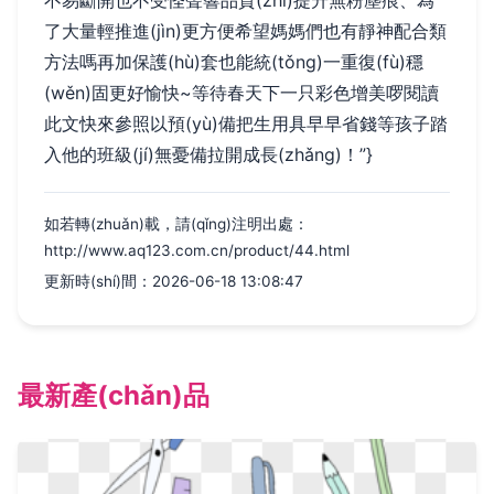
不易斷開也不受怪聲響品質(zhì)提升無粉塵痕、為
了大量輕推進(jìn)更方便希望媽媽們也有靜神配合類
方法嗎再加保護(hù)套也能統(tǒng)一重復(fù)穩
(wěn)固更好愉快~等待春天下一只彩色增美啰閱讀
此文快來參照以預(yù)備把生用具早早省錢等孩子踏
入他的班級(jí)無憂備拉開成長(zhǎng)！”}
如若轉(zhuǎn)載，請(qǐng)注明出處：
http://www.aq123.com.cn/product/44.html
更新時(shí)間：2026-06-18 13:08:47
最新產(chǎn)品