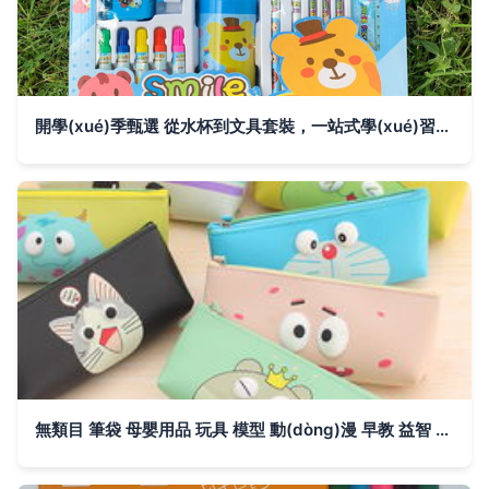
開學(xué)季甄選 從水杯到文具套裝，一站式學(xué)習(xí)用品禮盒批發(fā)指南
無類目 筆袋 母嬰用品 玩具 模型 動(dòng)漫 早教 益智 學(xué)習(xí) 實(shí)驗(yàn) 繪畫文具 韓磊玩具廠 蘑菇街優(yōu)店