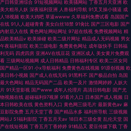
产日韩亚洲综合
91短视频网站
欧美骚网站
丁香五月天亚洲
欧
美大粗吊人妖
深夜福利亚洲
人兽福利导航
91叉叉操小骚逼
成
人18视频
欧美大鸡吧
草逼wwww
久草福利免费试看
岛国国产
在线
91人人超碰青青
美女白丝18禁
91肏比
国产三区电影
国产
内射后入在线
黄色网址网站网址
97超在线视
免费视频网站
精
品欧美精品v
欧美操碰
欧美二级片网址
精品成人无码视频
男女
午夜福利影院
欧美三级电影
免费黄色网址
成年版快手
日韩福
利无码
四虎四房
亚洲AV在线豆花
亚洲区成人
美女黄片免费观
看
三级网站视频网
成人日韩精品
日韩福利专区
欧美二区女同
国产精品一区91
小x导航福利
免费黄色在线视频
91原创视频
欧
美日韩小视频
国产成人在线无码
91黑料不
国产极品自拍
岛国
最大色网站
精品无码国产二品
欧美一及片
激情网婷婷
人妖大
片
91天堂影视
国产www
成年人伦理片
高清日韩电影
国产尤
物视频在线
超碰福利97视屏
91看片入口
日本国产成人视频
日
本日韩欧美在线
黄色资料入口
黄色网三级毛片
最新黄色av
麻
豆影院免费
五月天堂丁香
国产精品水多
福利所导航
三级视频
网站J
51福利影院
丁香五月天av
18日本三级全黄
乱伦天堂
国
产在线短视频
丁香五月丁香婷婷
91精品又
爱豆传媒下载
丁香