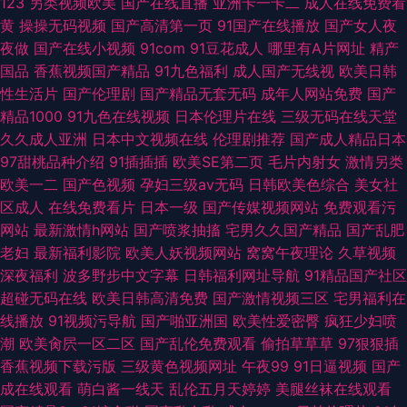
123
另类视频欧美
国产在线直播
亚洲卡一卡二
成人在线免费看
黄
操操无码视频
国产高清第一页
91国产在线播放
国产女人夜
夜做
国产在线小视频
91com
91豆花成人
哪里有A片网址
精产
国品
香蕉视频国产精品
91九色福利
成人国产无线视
欧美日韩
性生活片
国产伦理剧
国产精品无套无码
成年人网站免费
国产
精品1000
91九色在线视频
日本伦理片在线
三级无码在线天堂
久久成人亚洲
日本中文视频在线
伦理剧推荐
国产成人精品日本
97甜桃品种介绍
91插插插
欧美SE第二页
毛片内射女
激情另类
欧美一二
国产色视频
孕妇三级av无码
日韩欧美色综合
美女社
区成人
在线免费看片
日本一级
国产传媒视频网站
免费观看污
网站
最新激情h网站
国产喷浆抽搐
宅男久久国产精品
国产乱肥
老妇
最新福利影院
欧美人妖视频网站
窝窝午夜理论
久草视频
深夜福利
波多野步中文字幕
日韩福利网址导航
91精品国产社区
超碰无码在线
欧美日韩高清免费
国产激情视频三区
宅男福利在
线播放
91视频污导航
国产啪亚洲国
欧美性爱密臀
疯狂少妇喷
潮
欧美肏屄一区二区
国产乱伦免费观看
偷拍草草草
97狠狠插
香蕉视频下载污版
三级黄色视频网址
午夜99
91日逼视频
国产
成在线观看
萌白酱一线天
乱伦五月天婷婷
美腿丝袜在线观看