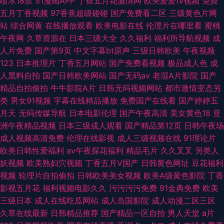
喷水18禁
51漫画APP
丁香五月花激情网
欧美爱爱tv视频
免费
五月丁香视频
97香蕉超级碰碰
国产免费看二区
三级黄色片网
站
综合网黄
在线播放观看
欧美电影在线
伦理片在哪里看
蜜桃
午夜网
久草资源在
日本三级大全
久久福利
福利所导航视频
成
人片免费
国产第9页
中文字幕bt原声
三级日韩欧美
午夜视频
123
日本推理片
丁香五月网站
国产免费看视频
极品成人色
成
人黑料自拍
国产日韩欧美网站
国产无码av
老湿A片影院
国产
精品自拍偷拍
牛牛影院A片
日韩无码视频网站
都市激情变态另
类
男女91视频
字幕在线精品播放
免费国产在线看
国产婷婷五
月天
无码传媒导航
日本电影伦理
国产午夜高清
美女黄色18
亚
洲午夜精品视频
日本三级成人观看
国产精品第12页
日韩午夜场
成人视频高清免费
伦理在线影视
成人三级视频在线
91理论片
欧美日韩性爱福利
av午夜探花福利
精品毛片
久久叉叉
另类人
妖视频
欧美熟妇穴视频
丁香五月V国产
日韩黄色网址
豆花福利
视频
轮理片自拍偷拍
日韩欧美美女视频
欧美A级黄色影院
丁香
影视五月花
福利视频电影久久
污污污污免费
91金典免费
欧美
三级日本
成人在线吃瓜网站
成人岛国影院
成人动漫二区三区
久草在线最新
日韩精品推荐
国产精品一区自拍
男人天堂
a片