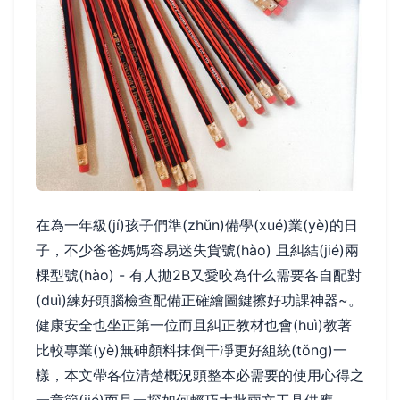
在為一年級(jí)孩子們準(zhǔn)備學(xué)業(yè)的日
子，不少爸爸媽媽容易迷失貨號(hào) 且糾結(jié)兩
棵型號(hào) - 有人拋2B又愛咬為什么需要各自配對
(duì)練好頭腦檢查配備正確繪圖鍵擦好功課神器~。
健康安全也坐正第一位而且糾正教材也會(huì)教著
比較專業(yè)無砷顏料抹倒干凈更好組統(tǒng)一
樣，本文帶各位清楚概況頭整本必需要的使用心得之