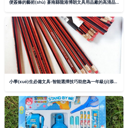
便簽條的藝術(shù) 蒼南縣龍港博朗文具用品廠的高清品質(zhì)之選
小學(xué)生必備文具-智能選擇技巧助您為一年級(jí)添置合適的筆試?yán)L畫編寫程序?qū)W習(xí)寫好文字的科學(xué)選擇班