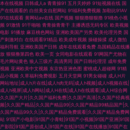
本在线视频
日韩成人a
青青操91
五月天婷婷
91短视频在线
国
产在线观看的
白丝美女自慰网站
91福利免费视频
加勒比91AV
91在线观看
黄网站av在线
国产视频
狠狠擼狠狠擼
91桃色小视
频
91激情
91干啪啪
青青操青青干
主播诱惑无码专区
欧美视频
电影
91播放
麻豆桃色网站
亚洲欧美国产另类
欧美伦理另类
国
产刺激对白
在线观看91精品
欧美成年视频
操碰操揉
成人微拍
福利导航
亚洲欧美国产日韩
成年在线观看免费
岛国精品在线播
放
狠狠撸第四色
欧美一页
女同电影在线观看
91网国产尤物在
毛片网站黄色
狼人三级片
高清男同
国产日韩伦理淫
成年免费
视频
亚洲欧美中文视频
东京热亚洲色图
蜜桃成人超碰网
91精
品小视频
久草福利免费视影
五月天堂网
91男女碰碰
成人H片
网站地址|成人h片在线|成人h肉无码|成人h视频|成人h视频在线|
成人h视屏|成人h网站|成人H在线|成人h在线观看|成人H综合网
久久国产大片|久久国产福利免费|久久国产高清|久久国产经典视
频|久久国产精品|久久国产精品99|久久国产精品99精品国产|久
久国产精品99久久|久久国产精品免费观看|久久国产精品免费网
站
91国产小电影|91国产小青蛙|91国产小视频|91国产亚洲|91国
产影院|91国产原创成人|91国产在线|91国产在线播放|91国产在