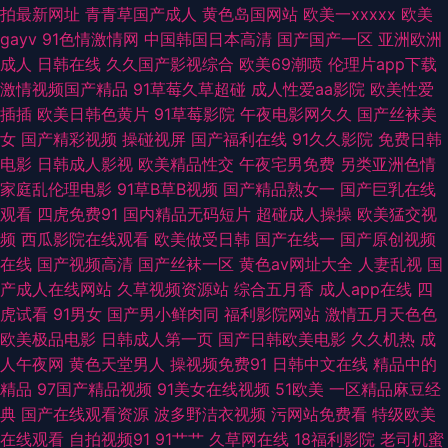
综合社区 美女看片 浮力av 四虎毛片5 WWW色网 www91簧片 欧美一区二区
拍最新网址
青青草国产成人
黄色岛国网站
欧美一xxxxx
欧美
gayv
91色情激情网
中国韩国日本高清
国产国产一区
亚洲欧洲
蜜桃 91福利区 91版动漫视 九九国产伊人网 亚洲色图2p 91香蕉婷婷 91网站
成人
日韩在线
久久国产影视综合
欧美69潮喷
伦理片app下载
激情视频国产精品
91草莓久草超碰
成人性爱aa影院
欧美性爱
免费看 99欧美性爱 伊人青青大香蕉艹 91网站直接看 成人影片www91n 人
插插
欧美日韩色黄片
91草莓影院
午夜电影网久久
国产丝袜美
女
国产精彩视频
操碰视屏
国产福利在线
91久久影院
免费日韩
人超碰91 91偷拍在线 91精产国品影院网址 美日韩色色 麻豆人妻毛片 日韩素
电影
日韩成人影视
欧美精品性交
午夜宅男免费
另类亚洲色情
家庭乱伦理电影
91草B草B视频
国产精品熟女一
国产巨乳在线
人影院 五月美眉被操 性欧美第二页 99久久99久久精品 九九六热视频 91n一
观看
四虎免费91
国内精品无码短片
超碰成人操操
欧美猛交视
频
西瓜影院在线观看
欧美做受日韩
国产在线一
国产原创视频
起c 大香蕉丁香五月 人妖专区 欧日韩美精品四区 国产av黑丝 亚州日韩视频
在线
国产视频高清
国产丝袜一区
黄色av网址大全
人妻乱视
国
产成人在线网站
久草视频资源站
综合五月香
成人app在线
四
91无码午夜人妻蜜桃 黑人艹美女逼 日韩免费不卡无码 91在线丝袜 麻豆成人
虎试看
91男女
国产男小鲜肉同
福利影院网站
激情五月天色色
欧美极品电影
日韩成人第一页
国产日韩欧美电影
久久机热
成
综合 影音先锋AV资源人妻 肏屄av玖玖 色色天堂网 欧美日韩伦理电影a片 丝
人午夜网
黄色天堂男人
操视频免费91
日韩中文在线
精品中的
精品
97国产精品视频
91美女在线视频
51欧美
一区精品麻豆经
袜美女足交 91国产精品探花视频 91视频地址谁有 91性免费视频 免费影院导
典
国产在线观看资源
波多野洁衣视频
污网站免费看
特级欧美
在线观看
自拍视频91
91艹艹
久草网在线
18福利影院
老司机蜜