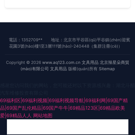
電話：1352709**
地址：北京市平谷區(qū)平谷鎮(zhèn)迎賓
花園3號(hào)樓1至3層111號(hào)-240448（集群注冊(cè)）
Copyright © 2026
www.aq123.com.cn
文具用品
北京辣星朵商貿
(mào)有限公司
文具用品
版權(quán)所有
Sitemap
感谢您访问我们的网站，您可能还对以下资源感兴趣：湖北斗醋
汽车维修投资有限公司
69福利区|69福利视频|69福利视频导航|69福利网|69国产精
品|69国产乱伦精品|69国产牛牛|69精品123区|69精品欧美
爱|69精品人人
网站地图
国产91在线资源 国产丝袜自拍 91蜜臀刺激网 国产欧美首页 青草无码一区二