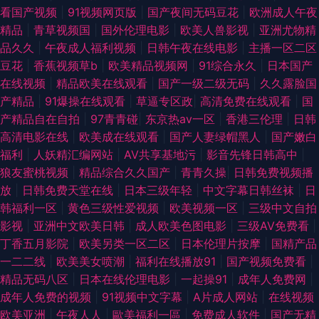
看国产视频
|
91视频网页版
|
国产夜间无码豆花
|
欧洲成人午夜
精品
|
青草视频国
|
国外伦理电影
|
欧美人兽影视
|
亚洲尤物精
品久久
|
午夜成人福利视频
|
日韩午夜在线电影
|
主播一区二区
豆花
|
香蕉视频草b
|
欧美精品视频网
|
91综合永久
|
日本国产
在线视频
|
精品欧美在线观看
|
国产一级二级无码
|
久久露脸国
产精品
|
91爆操在线观看
|
草逼专区政
|
高清免费在线观看
|
国
产精品自在自拍
|
97青青碰
|
东京热av一区
|
香港三伦理
|
日韩
高清电影在线
|
欧美成在线观看
|
国产人妻绿帽黑人
|
国产嫩白
福利
|
人妖精汇编网站
|
AV共享基地污
|
影音先锋日韩高中
|
狼友蜜桃视频
|
精品综合久久国产
|
青青久操
|
日韩免费视频播
放
|
日韩免费天堂在线
|
日本三级年轻
|
中文字幕日韩丝袜
|
日
韩福利一区
|
黄色三级性爱视频
|
欧美视频一区
|
三级中文自拍
影视
|
亚洲中文欧美日韩
|
成人欧美色图电影
|
三级AV免费看
|
丁香五月影院
|
欧美另类一区二区
|
日本伦理片按摩
|
国精产品
一二二线
|
欧美美女喷潮
|
福利在线播放91
|
国产视频免费看
|
精品无码八区
|
日本在线伦理电影
|
一起操91
|
成年人免费网
|
成年人免费的视频
|
91视频中文字幕
|
A片成人网站
|
在线视频
欧美亚洲
|
午夜人人
|
歐美福利一區
|
免费成人软件
|
国产无精