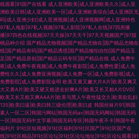
线观看|91国产在线看
成人亚洲欧美|成人亚洲欧美久久|成人亚
洲欧美日韩|成人亚洲欧美一区|成人亚洲欧美综合|成人亚洲区无
码|成人亚洲少妇|成人亚洲视频|成人亚洲视频网|成人亚洲特色
97私人电影|97私人视频|97私人影院|97私人在线|97四房播
播|97四色在线视频|97天天操|97天天干|97天天视频国产|97甜
桃品种介绍
国产精品尤物视频|国产精品尤物在|国产精品尤物在
线|国产精品有码|国产精品诱惑|国产精品愉怕自怕|国产精品玉
足|国产精品原创|国产精品云码专区|国产精品在线
成人免费午
夜|成人免费午夜视频|成人免费午夜影院|成人免费性爱|成人免
费性久久|成人免费亚洲视频|成人免费一区|成人免费影视|成人
免费影院|成人免费影院金明
欧美又黄又嫩大片A片|欧美又爽又
大又黄A片|欧美又硬又粗进去好爽A片|欧美又长又粗A片DVD|
欧美又长又粗又爽AAA片|欧美与黑人午夜性猛交久|欧美欲乱妇
135|欧美曰逼|欧美曰韩三级伦理|欧美曰皮
韩国丝袜片91|韩国
素人一区二区|韩国污网站|韩国无码av|韩国无码网站|韩国无码
一区|韩国无码中文字幕|韩国无码专区|韩国午夜不卡|韩国午夜
福利片
91社区短视频|91社区福利|91社区国产|91社区国产在
线|91社区精品|91社区论坛|91社区论坛地址|91社区论坛观看|91