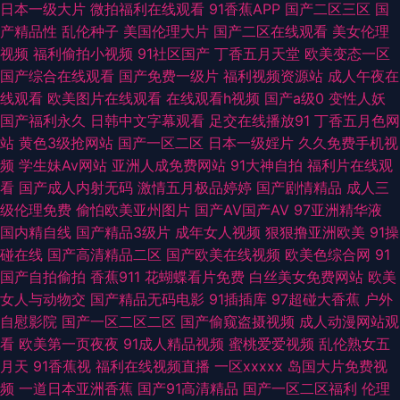
日本一级大片
微拍福利在线观看
91香蕉APP
国产二区三区
国
产精品性
乱伦种子
美国伦理大片
国产二区在线观看
美女伦理
区 伊人太香蕉 av91传媒 黄色精品网址 五月丁香最新资源 91九色海角涩涩
视频
福利偷拍小视频
91社区国产
丁香五月天堂
欧美变态一区
国产综合在线观看
国产免费一级片
福利视频资源站
成人午夜在
国产精品婷婷综合 人人射亚洲 91激情乱伦 狼友色av 1024成人在线观看 大
线观看
欧美图片在线观看
在线观看h视频
国产a级0
变性人妖
国产福利永久
日韩中文字幕观看
足交在线播放91
丁香五月色网
香蕉亚洲伊人 人妻社区 91免费国产视频 国产传媒中文字幕 内射人妖 偷拍视
站
黄色3级抢网站
国产一区二区
日本一级婬片
久久免费手机视
频
学生妹Av网站
亚洲人成免费网站
91大神自拍
福利片在线观
频无码91 91极品视频 大香蕉老怡红院 欧美孕妇日P视频 91r福利 91黄在线观
看
国产成人内射无码
激情五月极品婷婷
国产剧情精品
成人三
级伦理免费
偷怕欧美亚州图片
国产AV国产AV
97亚洲精华液
看永久免费版 国产精品久久66 日韩三四五区 91蝌蚪视频在线 超碰91久久网
国内精自线
国产精品3级片
成年女人视频
狠狠撸亚洲欧美
91操
碰在线
国产高清精品二区
国产欧美在线视频
欧美色综合网
91
日本美女网站AV 大香蕉资源站 免费在线www 91白丝少妇 95青娱国内视频
国产自拍偷拍
香蕉911
花蝴蝶看片免费
白丝美女免费网站
欧美
女人与动物交
国产精品无码电影
91插插库
97超碰大香蕉
户外
久草福利欧美 手机偷拍色图 91超在线视频公开 操草草屁屁 九一成人 午夜成
自慰影院
国产一区二区二区
国产偷窥盗摄视频
成人动漫网站观
看
欧美第一页夜夜
91成人精品视频
蜜桃爱爱视频
乱伦熟女五
人3d网 91久久蝌蚪视频 囯产精品一二三 欧韩免费视频 丝袜人妻无码网址
月天
91香蕉视
福利在线视频直播
一区xxxxx
岛国大片免费视
频
一道日本亚洲香蕉
国产91高清精品
国产一区二区福利
伦理
91久久欧美极品 操日韩第一页 精品综合人妻在线 欧美日韩成人精品综合 91