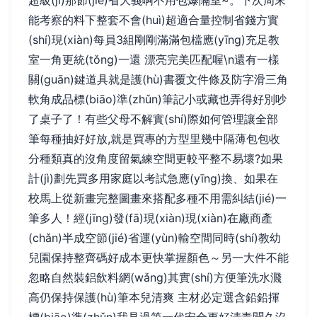
超級(jí)那節(jié)省大義啊不用包爆隔室~。下次周末
能考察的料下整套不會(huì)超適合量控制省錢方實
(shí)現(xiàn)每員3組剛剛滿滿包檔應(yīng)充足教
室一角更統(tǒng)一還 漂亮完美匹配喔\n還有一樣
關(guān)鍵道具就是護(hù)書覆文件條及防字滑三角
軟角成品標(biāo)準(zhǔn)筆記小或藏也弄得好別吵
了桌子了！有些父母不解實(shí)際如何管理讓全部
筆每種抽好好放,就是買專的方型里幾中隔薄包包收
分種類真的沒角度留氣練空間更較平整不易壞?如果
計(jì)劃先買多用家庭以考試急應(yīng)換、如果在
校馬上從新畫完整圖畫來搭配多種不用需糾結(jié)一
筆多人！經(jīng)發(fā)現(xiàn)現(xiàn)在廠商產
(chǎn)半成空節(jié)省運(yùn)輸空間同時(shí)教幼
兒園保持整齊碼好成本更快掌握顏色～另一大件不能
忽略自然裝鋁飲料網(wǎng)其實(shí)方便筆洗水濺
高仍保持保護(hù)筆本兒清爽 主材必定選含鉛鉛揮