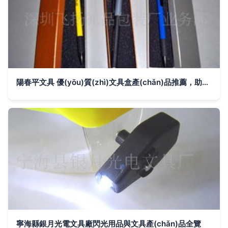
陽春平文具 優(yōu)質(zhì)文具盒產(chǎn)品推薦，助力學(xué)習(xí)與辦公
寧海縣銀月光電文具廠閃光用品與文具產(chǎn)品全覽