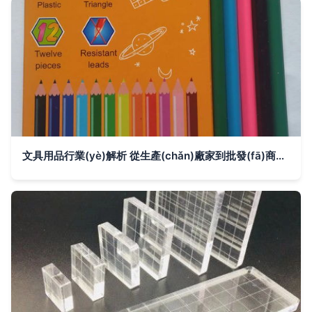
文具用品行業(yè)解析 從生產(chǎn)廠家到批發(fā)商的產(chǎn)業(yè)鏈全景