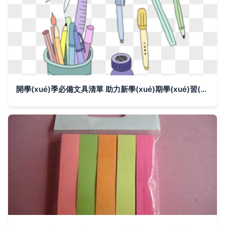
開學(xué)季必備文具清單 助力新學(xué)期學(xué)習(xí)之旅